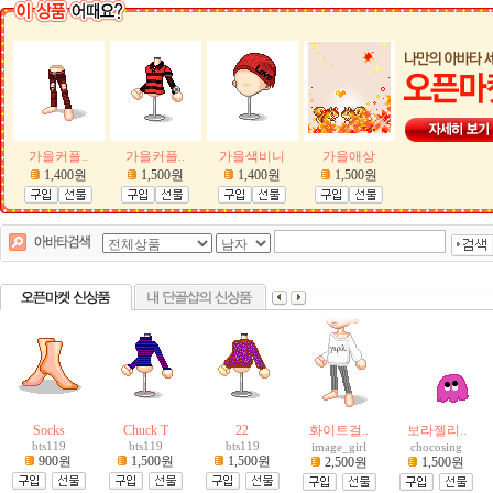
가을커플..
가을커플..
가을색비니
가을애상
1,400원
1,500원
1,400원
1,500원
Socks
Chuck T
22
화이트걸..
보라젤리..
bts119
bts119
bts119
image_girl
chocosing
900원
1,500원
1,500원
2,500원
1,500원